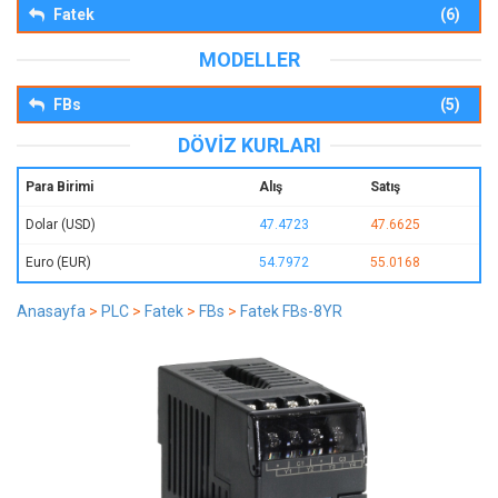
Fatek
(6)
MODELLER
FBs
(5)
DÖVIZ KURLARI
Para Birimi
Alış
Satış
Dolar (USD)
47.4723
47.6625
Euro (EUR)
54.7972
55.0168
Anasayfa
>
PLC
>
Fatek
>
FBs
>
Fatek FBs-8YR